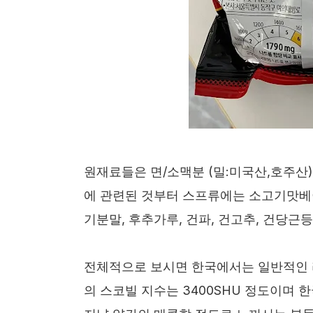
원재료들은 면/소맥분 (밀:미국산,호주산)
에 관련된 것부터 스프류에는 소고기맛베
기분말, 후추가루, 건파, 건고추, 건당근
전체적으로 보시면 한국에서는 일반적인 
의 스코빌 지수는 3400SHU 정도이며