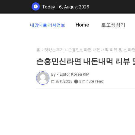
Today | 6, August 2026
Home
로또생성기
내맘대로 리뷰정보
홈
맛있는후기
손흥민신라면 내돈내먹 리뷰 및 신라면
손흥민신라면 내돈내먹 리뷰 
By -
Editor Korea KIM
9/11/2023
3 minute read