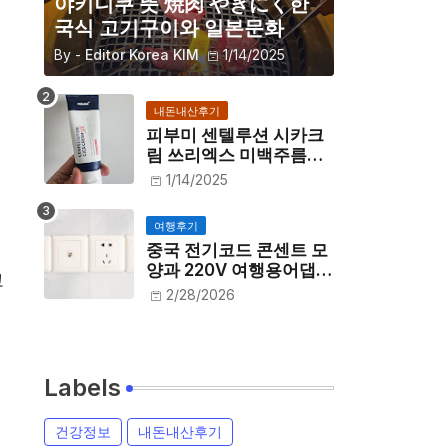
야키니쿠 뜻 焼肉 やきにく한
국식 고기구이와 일본문화
By -
Editor Korea KIM
1/14/2025
내돈내산후기
피부미 센텔루션 시카크
림 쓰리엑스 미백주름개
선 내돈내산 후기
1/14/2025
여행후기
중국 전기코드 콘센트 모
양과 220V 여행용어댑터
고
필요할까
2/28/2026
Labels
건강정보
내돈내산후기