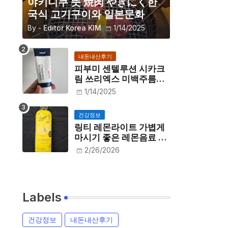
야키니쿠 뜻 焼肉 やきにく한
국식 고기구이와 일본문화
By -
Editor Korea KIM
1/14/2025
내돈내산후기
피부미 센텔루션 시카크
림 쓰리엑스 미백주름개
선 내돈내산 후기
1/14/2025
건강정보
링티 레몬라이트 가볍게
마시기 좋은 레몬음료 내
돈내먹 후기
2/26/2026
Labels
건강정보
내돈내산후기