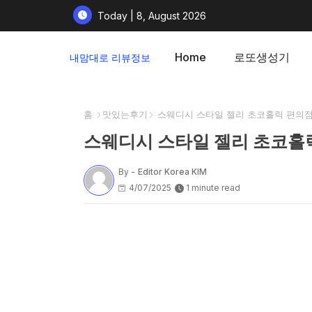
Today | 8, August 2026
Home
로또생성기
내맘대로 리뷰정보
홈
맛있는후기
스웨디시 스타일 젤리 초코홀릭 편의점
스웨디시 스타일 젤리 초코홀
By -
Editor Korea KIM
4/07/2025
1 minute read