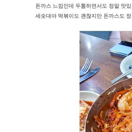
돈까스 느낌인데 두툼하면서도 정말 맛있
세숫대야 떡볶이도 괜찮지만 돈까스도 정