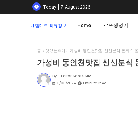
Today | 7, August 2026
Home
로또생성기
내맘대로 리뷰정보
홈
맛있는후기
가성비 동인천맛집 신신분식 돈까스 쫄
가성비 동인천맛집 신신분식 
By -
Editor Korea KIM
3/03/2024
1 minute read