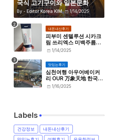
국식 고기구이와 일본문화
By -
Editor Korea KIM
1/14/2025
내돈내산후기
피부미 센텔루션 시카크
림 쓰리엑스 미백주름개
선 내돈내산 후기
1/14/2025
맛있는후기
심천여행 아우어베이커
리 OUR 万象天地 한국빵
집 인절미크로와상 후기
1/16/2025
Labels
건강정보
내돈내산후기
맛있는후기
여행후기
유용한정보