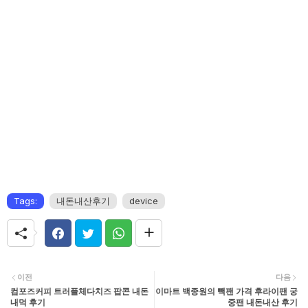
Tags:
내돈내산후기
device
이전
다음
컴포즈커피 트러플체다치즈 팝콘 내돈
이마트 백종원의 빽팬 가격 후라이팬 궁
내먹 후기
중팬 내돈내산 후기