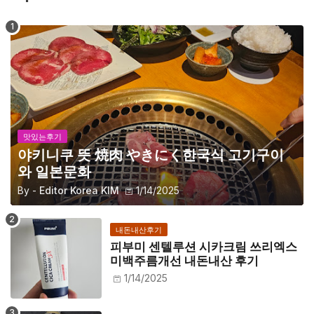
맛있는후기
야키니쿠 뜻 焼肉 やきにく한국식 고기구이
와 일본문화
By -
Editor Korea KIM
1/14/2025
내돈내산후기
피부미 센텔루션 시카크림 쓰리엑스
미백주름개선 내돈내산 후기
1/14/2025