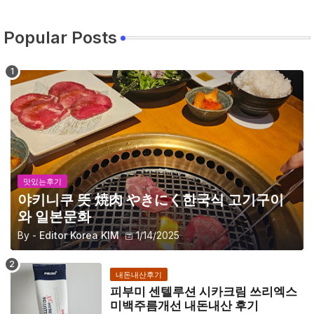
Popular Posts
맛있는후기
야키니쿠 뜻 焼肉 やきにく한국식 고기구이
와 일본문화
By -
Editor Korea KIM
1/14/2025
내돈내산후기
피부미 센텔루션 시카크림 쓰리엑스
미백주름개선 내돈내산 후기